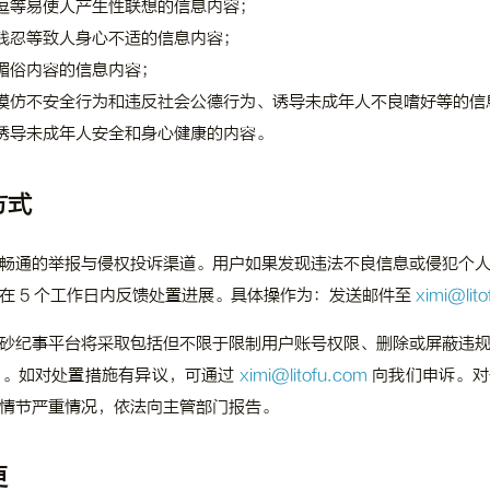
逗等易使人产生性联想的信息内容；
残忍等致人身心不适的信息内容；
媚俗内容的信息内容；
模仿不安全行为和违反社会公德行为、诱导未成年人不良嗜好等的信
诱导未成年人安全和身心健康的内容。
方式
畅通的举报与侵权投诉渠道。用户如果发现违法不良信息或侵犯个
在 5 个工作日内反馈处置进展。具体操作为：发送邮件至
ximi@lit
砂纪事平台将采取包括但不限于限制用户账号权限、删除或屏蔽违
户。如对处置措施有异议，可通过
ximi@litofu.com
向我们申诉。对
情节严重情况，依法向主管部门报告。
更