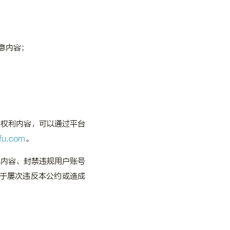
息内容；
人权利内容，可以通过平台
ofu.com
。
规内容、封禁违规用户账号
于屡次违反本公约或造成