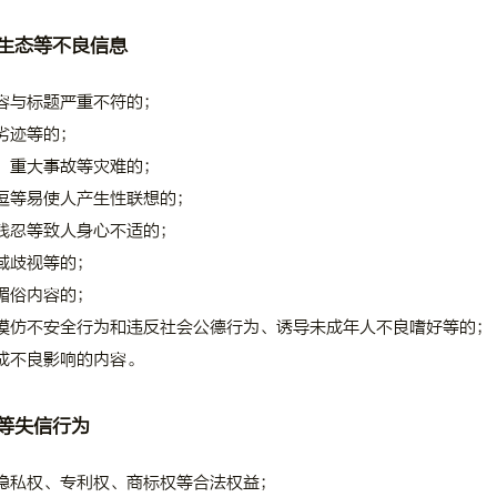
生态等不良信息
容与标题严重不符的；
劣迹等的；
、重大事故等灾难的；
逗等易使人产生性联想的；
残忍等致人身心不适的；
域歧视等的；
媚俗内容的；
模仿不安全行为和违反社会公德行为、诱导未成年人不良嗜好等的；
成不良影响的内容。
等失信行为
隐私权、专利权、商标权等合法权益；