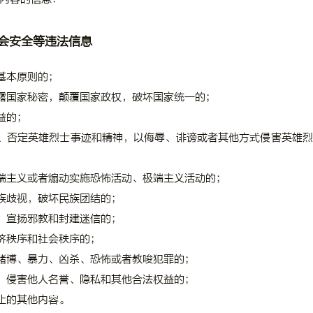
会安全等违法信息
基本原则的；
露国家秘密，颠覆国家政权，破坏国家统一的；
益的；
、否定英雄烈士事迹和精神，以侮辱、诽谤或者其他方式侵害英雄烈
端主义或者煽动实施恐怖活动、极端主义活动的；
族歧视，破坏民族团结的；
，宣扬邪教和封建迷信的；
济秩序和社会秩序的；
赌博、暴力、凶杀、恐怖或者教唆犯罪的；
，侵害他人名誉、隐私和其他合法权益的；
止的其他内容。