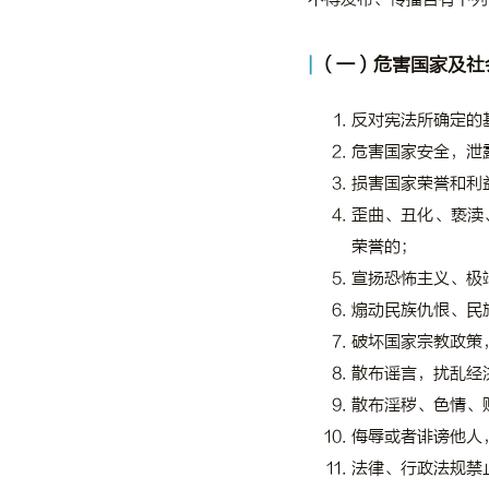
（一）危害国家及社
反对宪法所确定的
危害国家安全，泄
损害国家荣誉和利
歪曲、丑化、亵渎
荣誉的；
宣扬恐怖主义、极
煽动民族仇恨、民
破坏国家宗教政策
散布谣言，扰乱经
散布淫秽、色情、
侮辱或者诽谤他人
法律、行政法规禁