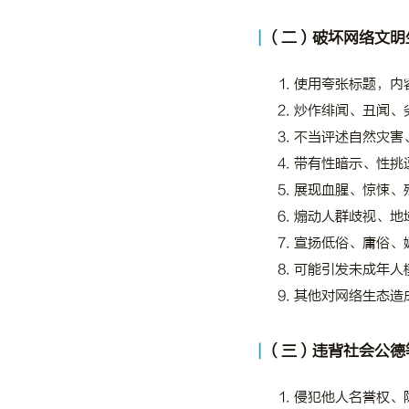
（二）破坏网络文明
使用夸张标题，内
炒作绯闻、丑闻、
不当评述自然灾害
带有性暗示、性挑
展现血腥、惊悚、
煽动人群歧视、地
宣扬低俗、庸俗、
可能引发未成年人
其他对网络生态造
（三）违背社会公德
侵犯他人名誉权、