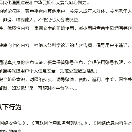
现代化强国建设和中华民族伟大复兴凝心聚力。
的舆论氛围，尊重平台内其他用户。关爱未成年人群体，关照老年人
、诽谤、歧视他人，不侵犯他人合法权益；
性、优质性内容，重视文字的正确使用，减少用拼音首字母缩写等容
；
健康向上的内容，杜绝未经科学论证的内容传播，倡导用户不造谣、
通过真实身份信息认证，妥善保管账号信息，合理使用账号权限，不
承诺将保障用户个人信息安全，规范处理数据活动；
安全防范意识，对网络交友、诱导赌博、贷款、返利、中奖、网络兼
警惕。如发觉异常，可随时向平台举 报。
以下行为
网络安全法》、《互联网信息服务管理办法》、《网络信息内容生
内容的信息：