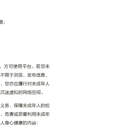
息；
后，方可使用平台。若您未
但不限于浏览、发布信息、
人，您亦应履行对未成年人
免沉迷虚拟的网络空间。
台义务，保障未成年人的权
害、危害或恶意利用未成年
年人身心健康的内容：